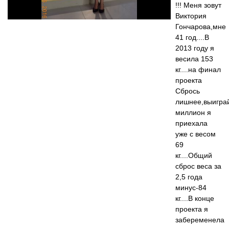
!!! Меня зовут
Виктория
Гончарова,мне
41 год....В
2013 году я
весила 153
кг....на финал
проекта
Сбрось
лишнее,выигра
миллион я
приехала
уже с весом
69
кг....Общий
сброс веса за
2,5 года
минус-84
кг....В конце
проекта я
забеременела