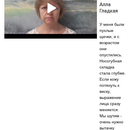
Алла
Гладкая
У меня были
пухлые
щечки, и с
возрастом
они
опустились.
Носогубная
складка
стала глубже.
Если кожу
потянуть к
виску,
выражение
лица сразу
меняется.
Мы шутим -
очень нужно
вытачку