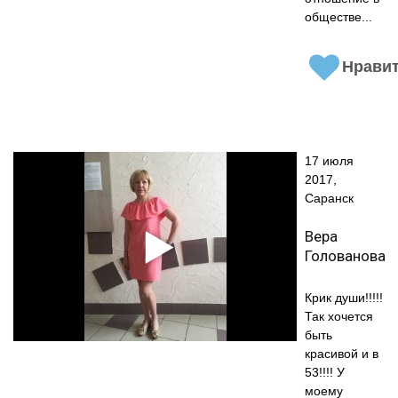
обществе...
Нрави
17 июля
2017,
Саранск
Вера
Голованова
Крик души!!!!!
Так хочется
быть
красивой и в
53!!!! У
моему