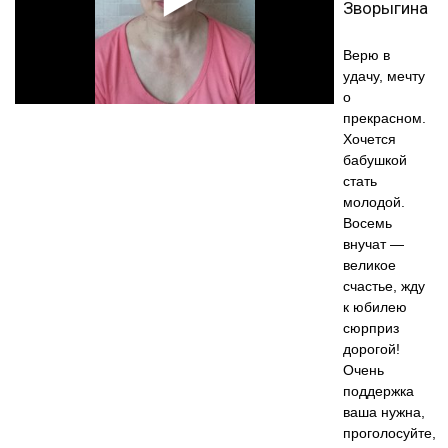
Зворыгина
Верю в
удачу, мечту
о
прекрасном.
Хочется
бабушкой
стать
молодой.
Восемь
внучат —
великое
счастье, жду
к юбилею
сюрприз
дорогой!
Очень
поддержка
ваша нужна,
проголосуйте,