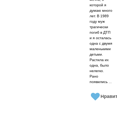
которой я
думаю много
лет. В 1989
году муж
трагически
погиб в ДТП
и я осталась
одна с двумя
маленькими
детьми.
Растила их
одна, было
нелегко.
Рано
появились ...
Нрави