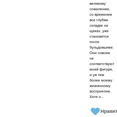
великому
сожалению,
со временем
все глубже
складке на
щеках, уже
становятся
почти
бульдожьими.
Они совсем
не
соответствуют
моей фигуре,
и уж тем
более моему
жизненному
восприятию.
Хотя о...
Нрави