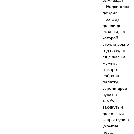
выжившая":
...Надвигался
дождик.
Поэтому
дошли до
стоянки, на
которой
стояли ровно
год назад с
еще живым
мужем.
Быстро
собрали
палатку,
успели дров
сухих в
тамбур
закинуть и
довольные
запрыгнули в
укрытие
пер...