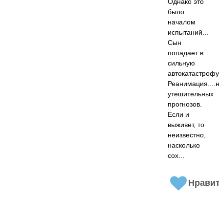
Однако это
было
началом
испытаний...
Сын
попадает в
сильную
автокатастрофу
Реанимация....
утешительных
прогнозов.
Если и
выживет, то
неизвестно,
насколько
сох...
Нрави