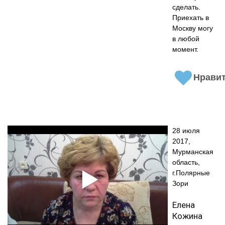
сделать.
Приехать в
Москву могу
в любой
момент.
Нрави
28 июля
2017,
Мурманская
область,
г.Полярные
Зори
Елена
Кожина