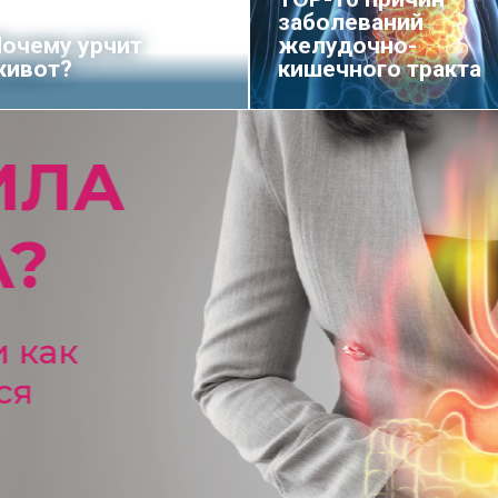
заболеваний
очему урчит
желудочно-
живот?
кишечного тракта