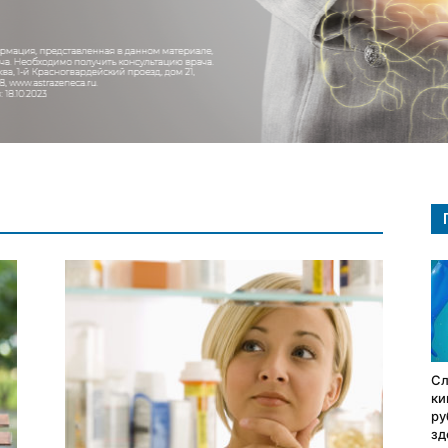
Сл
ки
ру
зд