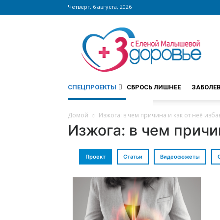
Четверг, 6 августа, 2026
Сайт
zdorovieinfo.ru
–
крупнейший
медицинский
СПЕЦПРОЕКТЫ
СБРОСЬ ЛИШНЕЕ
ЗАБОЛЕ
интернет-
портал
России
Домой
Изжога: в чем причина и как от неё изба
Изжога: в чем причи
Проект
Статьи
Видеосюжеты