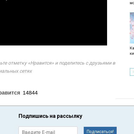
м
Ка
к
ьте отметку «Нравится» и поделитесь с друзьями в
иальных сетях
равится
14844
Подпишись на рассылку
Подписаться!