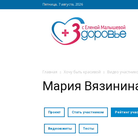
Пятница, 7 августа, 2026
Сайт
zdorovieinfo.ru
–
крупнейший
медицинский
интернет-
портал
России
Главная
Хочу быть красивой
Видео участнико
Мария Вязинин
Проект
Стать участником
Рейтинг уча
Видеоюжеты
Тесты