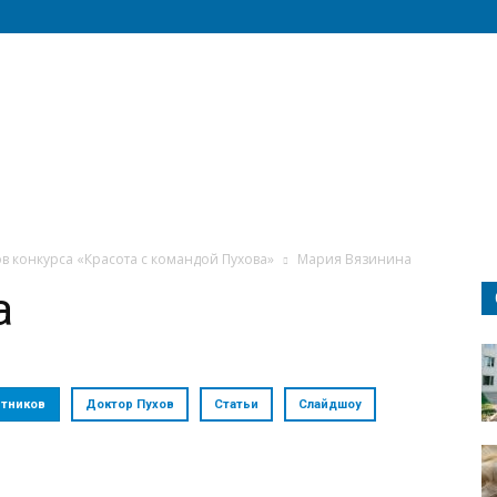
в конкурса «Красота с командой Пухова»
Мария Вязинина
а
стников
Доктор Пухов
Статьи
Слайдшоу