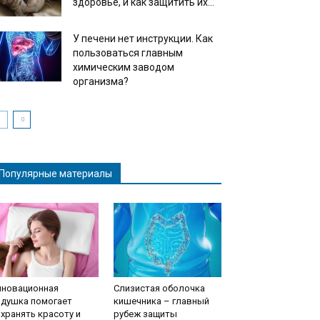
здоровье, и как защитить их...
У печени нет инструкции. Как
пользоваться главным
химическим заводом
организма?
Популярные материалы
нновационная
Слизистая оболочка
одушка помогает
кишечника – главный
хранять красоту и
рубеж защиты