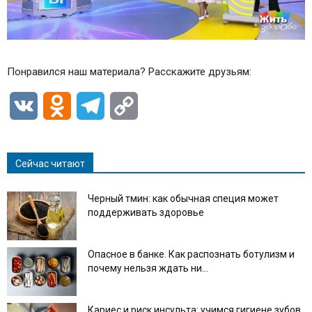
Понравился наш материала? Расскажите друзьям:
VK
Odnoklassniki
Telegram
Copy
Link
Сейчас читают
Черный тмин: как обычная специя может
поддерживать здоровье
Опасное в банке. Как распознать ботулизм и
почему нельзя ждать ни...
Кариес и риск инсульта: учимся гигиене зубов