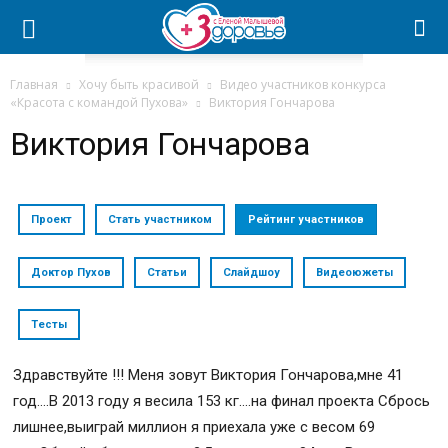
Главная
Хочу быть красивой
Видео участников конкурса
«Красота с командой Пухова»
Виктория Гончарова
Виктория Гончарова
Проект
Стать участником
Рейтинг участников
Доктор Пухов
Статьи
Слайдшоу
Видеоюжеты
Тесты
Здравствуйте !!! Меня зовут Виктория Гончарова,мне 41
год….В 2013 году я весила 153 кг….на финал проекта Сбрось
лишнее,выиграй миллион я приехала уже с весом 69