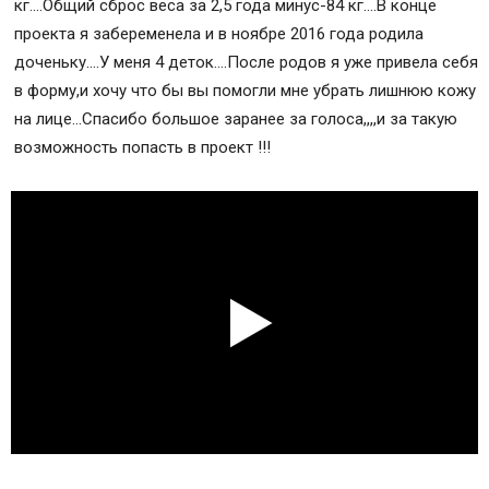
кг….Общий сброс веса за 2,5 года минус-84 кг….В конце
проекта я забеременела и в ноябре 2016 года родила
доченьку….У меня 4 деток….После родов я уже привела себя
в форму,и хочу что бы вы помогли мне убрать лишнюю кожу
на лице…Спасибо большое заранее за голоса,,,,и за такую
возможность попасть в проект !!!