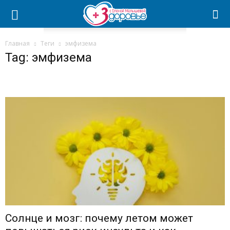
Главная
Теги
эмфизема
Tag: эмфизема
Солнце и мозг: почему летом может