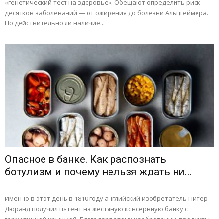
«генетический тест на здоровье». Обещают определить риск
десятков заболеваний — от ожирения до болезни Альцгеймера.
Но действительно ли наличие...
Опасное в банке. Как распознать
ботулизм и почему нельзя ждать ни...
Именно в этот день в 1810 году английский изобретатель Питер
Дюранд получил патент на жестяную консервную банку с