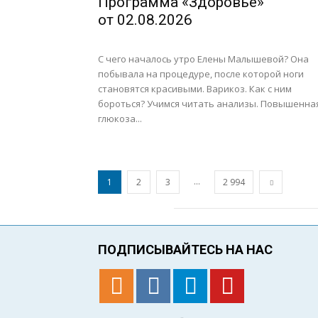
Программа «Здоровье»
от 02.08.2026
С чего началось утро Елены Малышевой? Она
побывала на процедуре, после которой ноги
становятся красивыми. Варикоз. Как с ним
бороться? Учимся читать анализы. Повышенна
глюкоза...
...
1
2
3
2 994
ПОДПИСЫВАЙТЕСЬ НА НАС