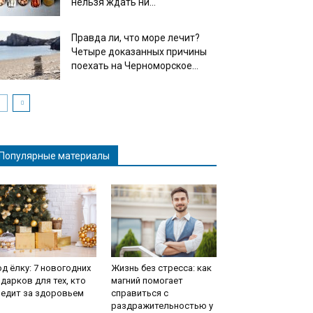
нельзя ждать ни...
Правда ли, что море лечит?
Четыре доказанных причины
поехать на Черноморское...
Популярные материалы
д ёлку: 7 новогодних
Жизнь без стресса: как
дарков для тех, кто
магний помогает
ледит за здоровьем
справиться с
раздражительностью у