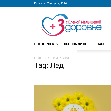
Пятница, 7 августа, 2026
Сайт
zdorovieinfo.ru
–
крупнейший
медицинский
интернет-
СПЕЦПРОЕКТЫ
СБРОСЬ ЛИШНЕЕ
ЗАБОЛЕ
портал
России
Главная
Теги
Лед
Tag: Лед