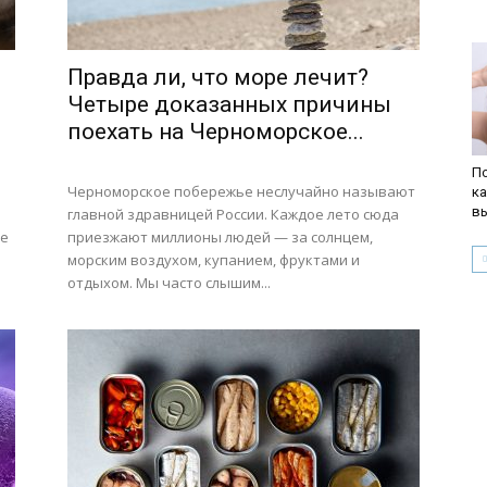
Правда ли, что море лечит?
Четыре доказанных причины
поехать на Черноморское...
По
Черноморское побережье неслучайно называют
ка
в
й
главной здравницей России. Каждое лето сюда
ое
приезжают миллионы людей — за солнцем,
морским воздухом, купанием, фруктами и
отдыхом. Мы часто слышим...