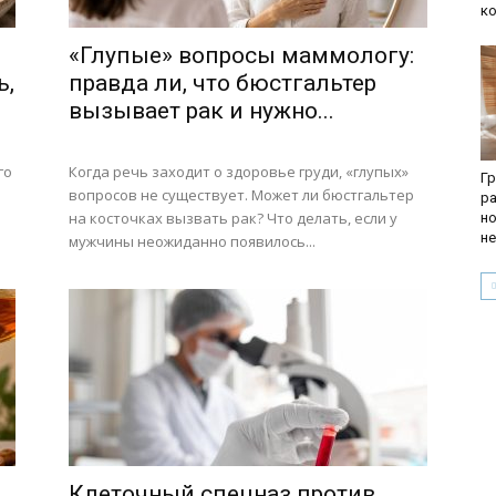
к
«Глупые» вопросы маммологу:
ь,
правда ли, что бюстгальтер
вызывает рак и нужно...
го
Когда речь заходит о здоровье груди, «глупых»
Гр
вопросов не существует. Может ли бюстгальтер
ра
на косточках вызвать рак? Что делать, если у
но
не
мужчины неожиданно появилось...
Клеточный спецназ против