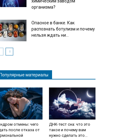
химическим заводом
организма?
Опасное в банке. Как
распознать ботулизм и почему
нельзя ждать ни...
Популярные материалы
ндром отмены: чего
ДНК-тест сна: что это
ать после отказа от
такое и почему вам
ормональной
нужно сделать это...