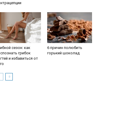
онтрацепции
ибной сезон: как
6 причин полюбить
спознать грибок
горький шоколад
гтей и избавиться от
го