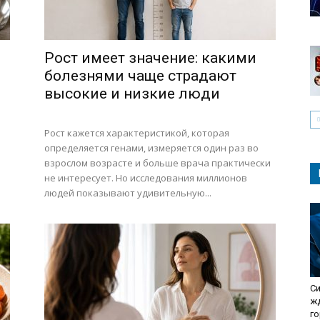
Рост имеет значение: какими
болезнями чаще страдают
высокие и низкие люди
Рост кажется характеристикой, которая
определяется генами, измеряется один раз во
взрослом возрасте и больше врача практически
не интересует. Но исследования миллионов
людей показывают удивительную...
Си
жд
г