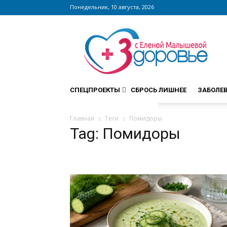
Понедельник, 10 августа, 2026
Сайт
zdorovieinfo.ru
–
крупнейший
медицинский
интернет-
СПЕЦПРОЕКТЫ
СБРОСЬ ЛИШНЕЕ
ЗАБОЛЕ
портал
России
Главная
Теги
Помидоры
Tag: Помидоры