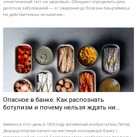
«генетический тест на здоровье». Обещают определить риск
десятков заболеваний — от ожирения до болезни Альцгеймера.
Но действительно ли наличие...
Опасное в банке. Как распознать
ботулизм и почему нельзя ждать ни...
Именно в этот день в 1810 году английский изобретатель Питер
Дюранд получил патент на жестяную консервную банку с