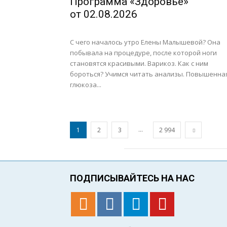
Программа «Здоровье»
от 02.08.2026
С чего началось утро Елены Малышевой? Она
побывала на процедуре, после которой ноги
становятся красивыми. Варикоз. Как с ним
бороться? Учимся читать анализы. Повышенна
глюкоза...
...
1
2
3
2 994
ПОДПИСЫВАЙТЕСЬ НА НАС