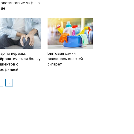
аркетинговые мифы о
оде
ар по нервам:
Бытовая химия
йропатическая боль у
оказалась опасней
циентов с
сигарет
емофилией