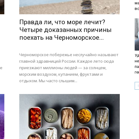
м
в
Правда ли, что море лечит?
Четыре доказанных причины
поехать на Черноморское...
Черноморское побережье неслучайно называют
Уд
й
главной здравницей России. Каждое лето сюда
не
па
ое
приезжают миллионы людей — за солнцем,
г
морским воздухом, купанием, фруктами и
отдыхом. Мы часто слышим...