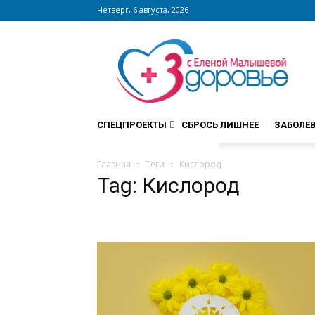
Четверг, 6 августа, 2026
Сайт
zdorovieinfo.ru
–
крупнейший
медицинский
интернет-
СПЕЦПРОЕКТЫ
СБРОСЬ ЛИШНЕЕ
ЗАБОЛЕ
портал
России
Главная
Теги
Кислород
Tag: Кислород