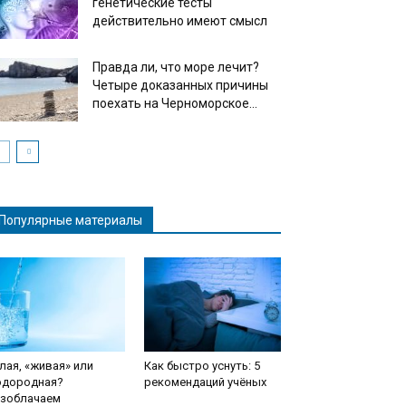
генетические тесты
действительно имеют смысл
Правда ли, что море лечит?
Четыре доказанных причины
поехать на Черноморское...
Популярные материалы
лая, «живая» или
Как быстро уснуть: 5
одородная?
рекомендаций учёных
азоблачаем