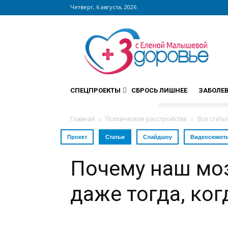
Четверг, 6 августа, 2026
Сайт
zdorovieinfo.ru
–
крупнейший
медицинский
интернет-
СПЕЦПРОЕКТЫ
СБРОСЬ ЛИШНЕЕ
ЗАБОЛЕ
портал
России
Главная
Психические расстройства
Все стать
Проект
Статьи
Слайдшоу
Видеосюжет
Почему наш мо
даже тогда, ко