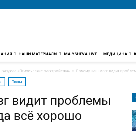
ВАНИЯ
НАШИ МАТЕРИАЛЫ
MALYSHEVA.LIVE
МЕДИЦИНА
и раздела «Психические расстройства»
Почему наш мозг видит проблем
ы
Тесты
зг видит проблемы
гда всё хорошо