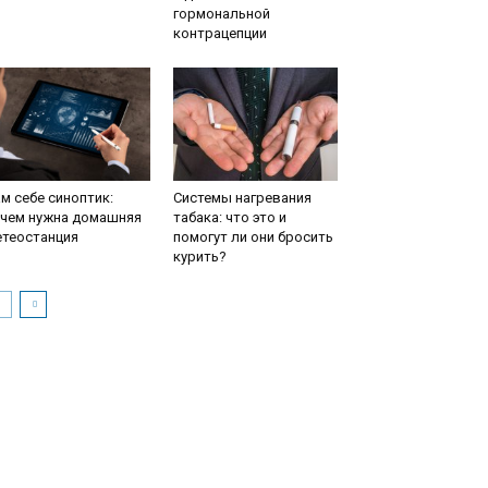
гормональной
контрацепции
м себе синоптик:
Системы нагревания
ачем нужна домашняя
табака: что это и
етеостанция
помогут ли они бросить
курить?