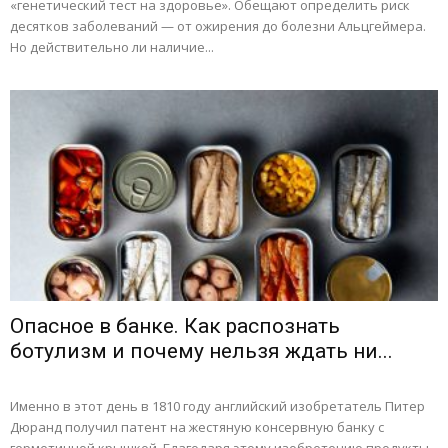
«генетический тест на здоровье». Обещают определить риск
десятков заболеваний — от ожирения до болезни Альцгеймера.
Но действительно ли наличие...
Опасное в банке. Как распознать
ботулизм и почему нельзя ждать ни...
Именно в этот день в 1810 году английский изобретатель Питер
Дюранд получил патент на жестяную консервную банку с