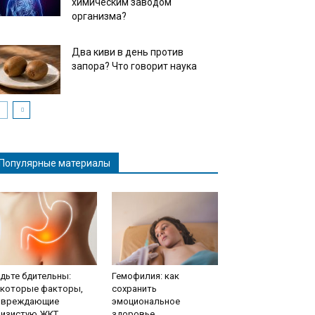
химическим заводом
организма?
Два киви в день против
запора? Что говорит наука
Популярные материалы
дьте бдительны:
Гемофилия: как
екоторые факторы,
сохранить
овреждающие
эмоциональное
лизистую ЖКТ
здоровье