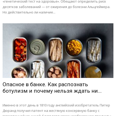
«генетический тест на здоровье». Обещают определить риск
десятков заболеваний — от ожирения до болезни Альцгеймера.
Но действительно ли наличие...
Опасное в банке. Как распознать
ботулизм и почему нельзя ждать ни...
Именно в этот день в 1810 году английский изобретатель Питер
Дюранд получил патент на жестяную консервную банку с