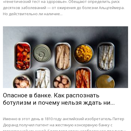
«генетический тест на здоровье». Обещают определить риск
десятков заболеваний — от ожирения до болезни Альцгеймера.
Но действительно ли наличие...
Опасное в банке. Как распознать
ботулизм и почему нельзя ждать ни...
Именно в этот день в 1810 году английский изобретатель Питер
Дюранд получил патент на жестяную консервную банку с