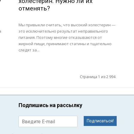
у
холестерин. Нужно ли их
отменять?
Мы привыкли считать, что высокий холестерин —
а
это исключительно результат неправильного
питания. Поэтому многие отказываются от
жирной пищи, принимают статины и тщательно
следят за...
Страница 1 из 2 994
Подпишись на рассылку
Подписаться!