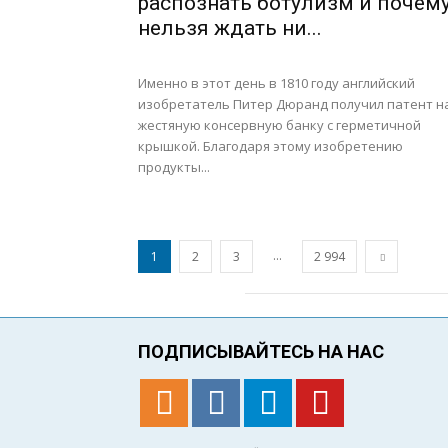
распознать ботулизм и почем
нельзя ждать ни...
Именно в этот день в 1810 году английский
изобретатель Питер Дюранд получил патент н
жестяную консервную банку с герметичной
крышкой. Благодаря этому изобретению
продукты...
...
1
2
3
2 994
ПОДПИСЫВАЙТЕСЬ НА НАС