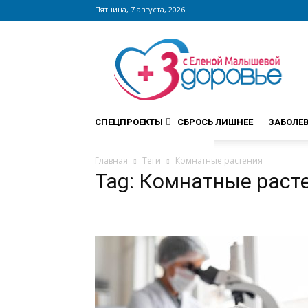
Пятница, 7 августа, 2026
Сайт
zdorovieinfo.ru
–
крупнейший
медицинский
интернет-
СПЕЦПРОЕКТЫ
СБРОСЬ ЛИШНЕЕ
ЗАБОЛЕ
портал
России
Главная
Теги
Комнатные растения
Tag: Комнатные раст