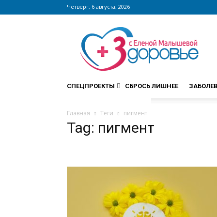
Четверг, 6 августа, 2026
Сайт
zdorovieinfo.ru
–
крупнейший
медицинский
интернет-
СПЕЦПРОЕКТЫ
СБРОСЬ ЛИШНЕЕ
ЗАБОЛЕ
портал
России
Главная
Теги
пигмент
Tag: пигмент