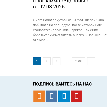
Программа «Здоровье»
от 02.08.2026
С чего началось утро Елены Малышевой? Она
побывала на процедуре, после которой ноги
становятся красивыми. Варикоз. Как с ним
бороться? Учимся читать анализы. Повышенна
глюкоза...
...
1
2
3
2 994
ПОДПИСЫВАЙТЕСЬ НА НАС