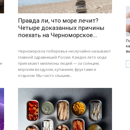
Правда ли, что море лечит?
Четыре доказанных причины
поехать на Черноморское...
По
ка
Черноморское побережье неслучайно называют
в
й
главной здравницей России. Каждое лето сюда
ое
приезжают миллионы людей — за солнцем,
морским воздухом, купанием, фруктами и
отдыхом. Мы часто слышим...