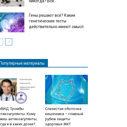
никогда? Вся...
Гены решают всё? Какие
генетические тесты
действительно имеют смысл
Популярные материалы
ОВИД. Тромбы.
Слизистая оболочка
тикоагулянты. Кому
кишечника – главный
жны антикоагулянты,
рубеж защиты
гда и в каких дозах?
здоровья ЖКТ