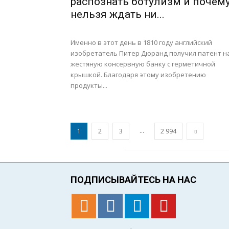
распознать ботулизм и почем
нельзя ждать ни...
Именно в этот день в 1810 году английский
изобретатель Питер Дюранд получил патент н
жестяную консервную банку с герметичной
крышкой. Благодаря этому изобретению
продукты...
...
1
2
3
2 994
ПОДПИСЫВАЙТЕСЬ НА НАС