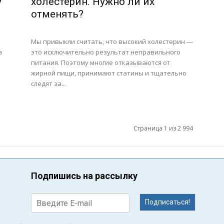
у
холестерин. Нужно ли их
отменять?
Мы привыкли считать, что высокий холестерин —
а
это исключительно результат неправильного
питания. Поэтому многие отказываются от
жирной пищи, принимают статины и тщательно
следят за...
Страница 1 из 2 994
Подпишись на рассылку
Подписаться!