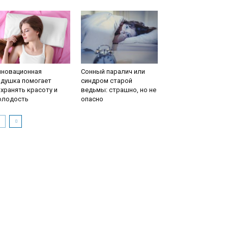
нновационная
Сонный паралич или
одушка помогает
синдром старой
хранять красоту и
ведьмы: страшно, но не
олодость
опасно