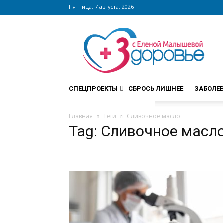
Пятница, 7 августа, 2026
Сайт
zdorovieinfo.ru
–
крупнейший
медицинский
интернет-
СПЕЦПРОЕКТЫ
СБРОСЬ ЛИШНЕЕ
ЗАБОЛЕ
портал
России
Главная
Теги
Сливочное масло
Tag: Сливочное масл