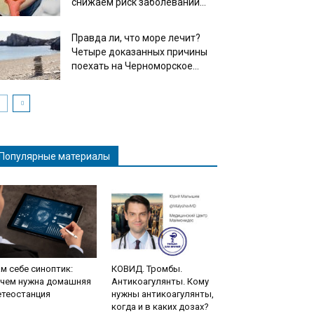
снижаем риск заболеваний...
Правда ли, что море лечит?
Четыре доказанных причины
поехать на Черноморское...
Популярные материалы
м себе синоптик:
КОВИД. Тромбы.
ачем нужна домашняя
Антикоагулянты. Кому
етеостанция
нужны антикоагулянты,
когда и в каких дозах?