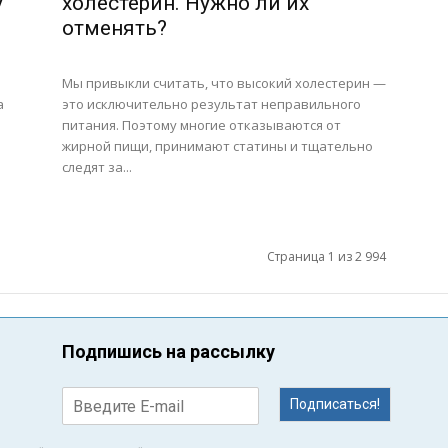
у
холестерин. Нужно ли их
отменять?
Мы привыкли считать, что высокий холестерин —
а
это исключительно результат неправильного
питания. Поэтому многие отказываются от
жирной пищи, принимают статины и тщательно
следят за...
Страница 1 из 2 994
Подпишись на рассылку
Подписаться!