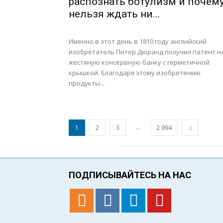
распознать ботулизм и почем
нельзя ждать ни...
Именно в этот день в 1810 году английский
изобретатель Питер Дюранд получил патент н
жестяную консервную банку с герметичной
крышкой. Благодаря этому изобретению
продукты...
...
1
2
3
2 994
ПОДПИСЫВАЙТЕСЬ НА НАС