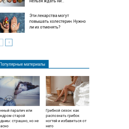
нельзя ждать ни...
Эти лекарства могут
повышать холестерин. Нужно
ли их отменять?
Популярные материалы
нный паралич или
Грибной сезон: как
индром старой
распознать грибок
дьмы: страшно, но не
ногтей и избавиться от
пасно
него