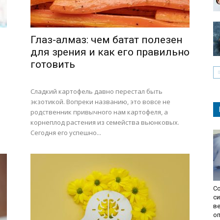
Глаз-алмаз: чем батат полезен
для зрения и как его правильно
готовить
Сладкий картофель давно перестал быть
экзотикой. Вопреки названию, это вовсе не
родственник привычного нам картофеля, а
корнеплод растения из семейства вьюнковых.
Сегодня его успешно...
Со
с
ве
о