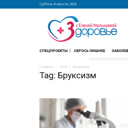
Суббота, 8 августа, 2026
Сайт
zdorovieinfo.ru
–
крупнейший
медицинский
интернет-
СПЕЦПРОЕКТЫ
СБРОСЬ ЛИШНЕЕ
ЗАБОЛЕ
портал
России
Главная
Теги
Бруксизм
Tag: Бруксизм