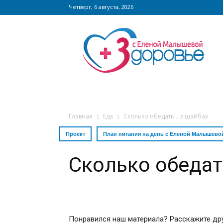
Четверг, 6 августа, 2026
Сайт
zdorovieinfo.ru
–
крупнейший
медицинский
интернет-
портал
России
Главная
Еда
Сколько обедать… в шайбах
Проект
План питания на день с Еленой Малышево
Сколько обедат
Понравился наш материала? Расскажите др