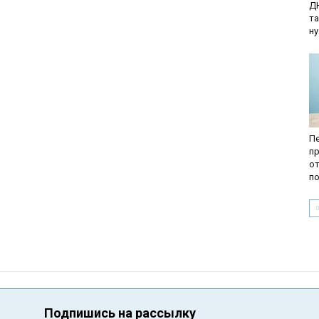
ДН
та
ну
Пе
пр
от
по
Подпишись на рассылку