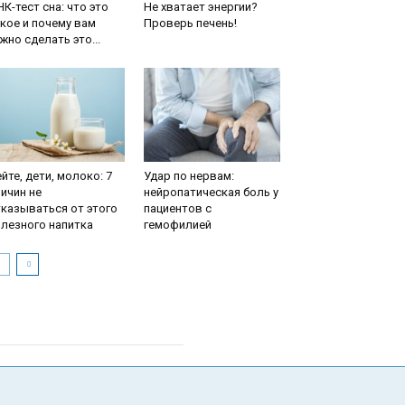
К-тест сна: что это
Не хватает энергии?
кое и почему вам
Проверь печень!
жно сделать это...
йте, дети, молоко: 7
Удар по нервам:
ичин не
нейропатическая боль у
казываться от этого
пациентов с
лезного напитка
гемофилией