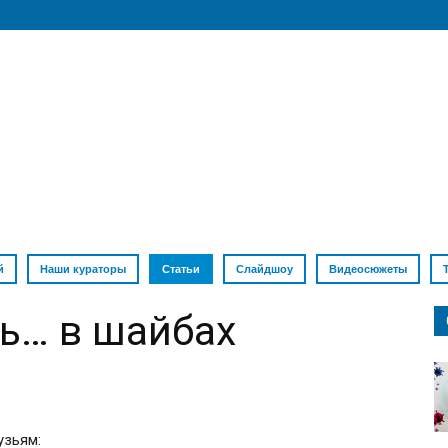
й
Наши кураторы
Статьи
Слайдшоу
Видеосюжеты
ь… в шайбах
узьям: