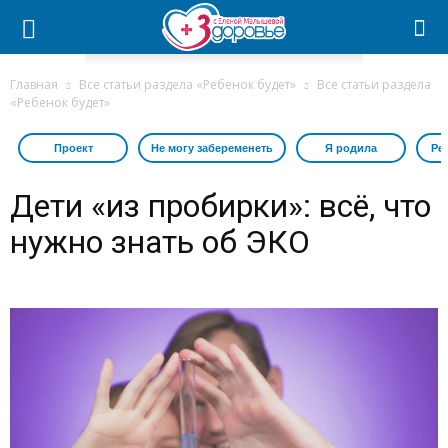
Главная
Все статьи раздела «Ребенок будет»
Все статьи раздела
«Ребенок будет»
Проект
Не могу забеременеть
Я родила
Ре
Дети «из пробирки»: всё, что
нужно знать об ЭКО