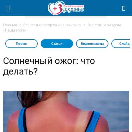
Главная
Все статьи раздела «Наша кожа»
Все статьи раздела
«Наша кожа»
Проект
Статьи
Видеосюжеты
Слайдш
Солнечный ожог: что
делать?