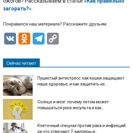
ожогов? Рассказываем в статье
«Как правильно
загорать?»
.
Понравился наш материала? Расскажите друзьям:
VK
Odnoklassniki
Telegram
Copy
Link
Сейчас читают
Пушистый антистресс: как кошки защищают
наше здоровье, и как защитить их...
Солнце и мозг: почему летом может
повышаться риск инсульта и как...
Клеточный спецназ против рака и инфекций:
за что отвечают Т-киллеры и...