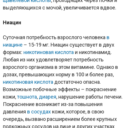
щавелевой кислоты
, проходящих через почки и
выделяющихся с мочой, увеличивается вдвое.
Н
иацин
Суточная потребность взрослого человека
в
ниацине
– 15-19 мг. Ниацин существует в двух
формах:
никотиновая кислота
и никотинамид.
Любая из них удовлетворяет потребность
взрослого организма в этом витамине. Однако в
дозах, превышающих норму в 100 и более раз,
никотиновая кислота
достаточно опасна.
Возможные побочные эффекты – покраснение
кожи,
тошнота
,
диарея
, нарушение работы печени.
Покраснение возникает из-за повышения
давления
в сосудах
кожи, которое, в свою
очередь, вызвано расширением более крупных
подкожных сосудов на лице и других участках