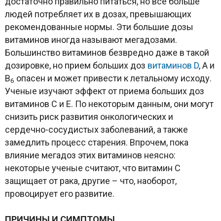
достаточно правильно питаться, но все больше
людей потребляет их в дозах, превышающих
рекомендованные нормы. Эти большие дозы
витаминов иногда называют мегадозами.
Большинство витаминов безвредно даже в такой
дозировке, но прием больших доз
витаминов D
, A и
B
опасен и может привести к летальному исходу.
6
Ученые изучают эффект от приема больших доз
витаминов C и E. По некоторым данным, они могут
снизить риск развития онкологических и
сердечно-сосудистых заболеваний, а также
замедлить процесс старения. Впрочем, пока
влияние мегадоз этих витаминов неясно:
некоторые ученые считают, что витамин С
защищает от рака, другие – что, наоборот,
провоцирует его развитие.
ПРИЧИНЫ И СИМПТОМЫ