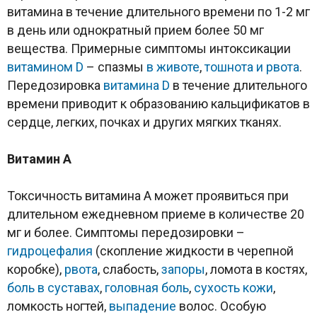
витамина в течение длительного времени по 1-2 мг
в день или однократный прием более 50 мг
вещества. Примерные симптомы интоксикации
витамином D
– спазмы
в животе
,
тошнота и рвота
.
Передозировка
витамина D
в течение длительного
времени приводит к образованию кальцификатов в
сердце, легких, почках и других мягких тканях.
Витамин
A
Токсичность витамина A может проявиться при
длительном ежедневном приеме в количестве 20
мг и более. Симптомы передозировки –
гидроцефалия
(скопление жидкости в черепной
коробке),
рвота
, слабость,
запоры
, ломота в костях,
боль
в суставах
,
головная боль
,
сухость кожи
,
ломкость ногтей,
выпадение
волос. Особую