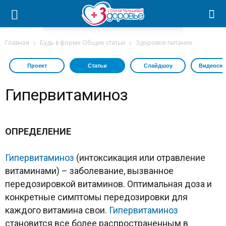
Главная
Будь в форме Общие статьи
Здоровое питание
Проект
Статьи
Слайдшоу
Видеосю
Гипервитаминоз
ОПРЕДЕЛЕНИЕ
Гипервитаминоз
(интоксикация или отравление
витаминами) – заболевание, вызванное
передозировкой витаминов. Оптимальная доза и
конкретные симптомы передозировки для
каждого витамина свои.
Гипервитаминоз
становится все более распространенным в