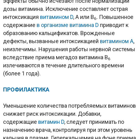
эффекты обычно исчезают после нормализации
дозы витамина. Исключение составляет острая
интоксикация
витамином D
, A или B
. Повышенное
6
содержание
в организме
витамина D
приводит к
образованию кальцификатов. Врожденные
дефекты, вызванные интоксикацией
витамином А
,
неизлечимы. Нарушения работы нервной системы
вследствие приема мегадоз витамина B
6
излечиваются в течение длительного времени
(более 1 года).
ПРОФИЛАКТИКА
Уменьшение количества потребляемых витаминов
снижает риск интоксикации. Добавки,
содержащие
витамин D
, следует принимать по
назначению врача, контролируя при этом уровень
кальция в плазме. Гиперкальцемия на фоне приема