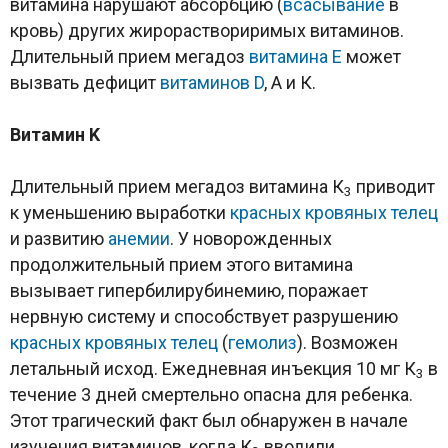
витамина нарушают абсорбцию (
всасывание
в
кровь) других жирораствориримых витаминов.
Длительный прием мегадоз
витамина Е
может
вызвать дефицит
витаминов D
, А и К.
Витамин
K
Длительный прием мегадоз витамина К
приводит
3
к уменьшению выработки
красных кровяных телец
и развитию
анемии
. У новорожденных
продолжительный прием этого витамина
вызывает гипербилирубинемию, поражает
нервную систему и способствует разрушению
красных кровяных телец
(
гемолиз
). Возможен
летальный исход. Ежедневная инъекция 10 мг К
в
3
течение 3 дней смертельно опасна для ребенка.
Этот трагический факт был обнаружен в начале
изучения витаминов, когда К
вводили