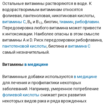
Остальные витамины растворяются в воде. К
водорастворимым витаминам относятся
фолиевая, пантеноловая, никотиновая кислоты,
витамины С
, B
и B
, биотин,
тиамин
,
рибофлавин
.
6
12
Передозировка любого витамина может привести
к интоксикации. Наиболее опасны в этом смысле
витамины A и D. Риск передозировки рибофлавина,
пантотеновой кислоты
, биотина и
витамина С
самый незначительный.
Витамины
в медицине
Витаминные добавки используются
в медицине
для лечения и профилактики некоторых
заболеваний. Например, умеренное потребление
фолиевой кислоты
снижает риск развития
некоторых видов рака и ряда врожденных