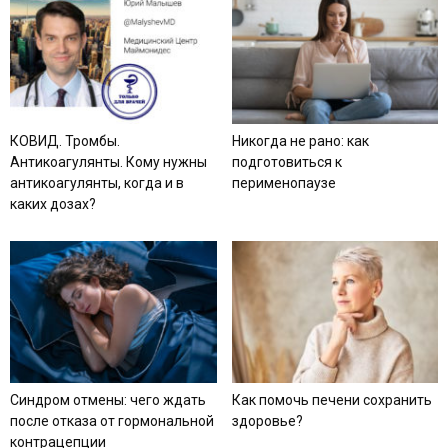
КОВИД. Тромбы.
Никогда не рано: как
Антикоагулянты. Кому нужны
подготовиться к
антикоагулянты, когда и в
перименопаузе
каких дозах?
Синдром отмены: чего ждать
Как помочь печени сохранить
после отказа от гормональной
здоровье?
контрацепции