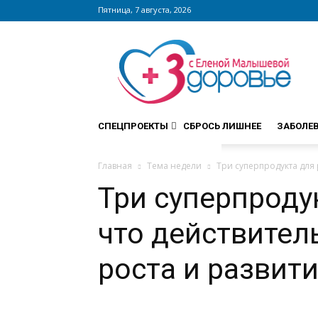
Пятница, 7 августа, 2026
Сайт
zdorovieinfo.ru
–
крупнейший
медицинский
интернет-
СПЕЦПРОЕКТЫ
СБРОСЬ ЛИШНЕЕ
ЗАБОЛЕ
портал
России
Главная
Тема недели
Три суперпродукта для 
Три суперпроду
что действител
роста и развит