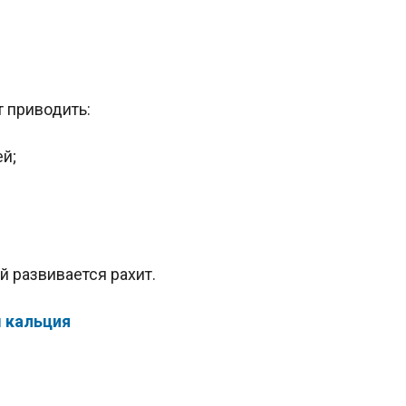
 приводить:
й;
й развивается рахит.
 кальция