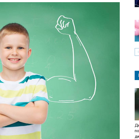
Ди
по
д