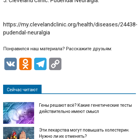
5. Cleveland Clinic. Pudendal Neuralgia.
https://my.clevelandclinic.org/health/diseases/24438-
pudendal-neuralgia
Понравился наш материала? Расскажите друзьям:
VK
Odnoklassniki
Telegram
Copy
Link
Сейчас читают
Гены решают всё? Какие генетические тесты
действительно имеют смысл
Эти лекарства могут повышать холестерин.
Нужно ли их отменять?