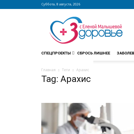
Суббота, 8 августа, 2026
Сайт
zdorovieinfo.ru
–
крупнейший
медицинский
интернет-
СПЕЦПРОЕКТЫ
СБРОСЬ ЛИШНЕЕ
ЗАБОЛЕ
портал
России
Главная
Теги
Арахис
Tag: Арахис