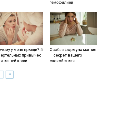
гемофилией
чему у меня прыщи? 5
Особая формула магния
мертельных привычек
– секрет вашего
ля вашей кожи
спокойствия