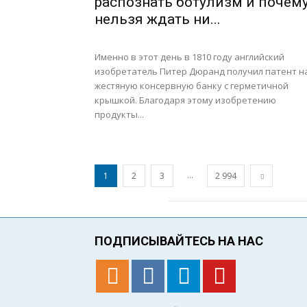
распознать ботулизм и почем
нельзя ждать ни...
Именно в этот день в 1810 году английский
изобретатель Питер Дюранд получил патент н
жестяную консервную банку с герметичной
крышкой. Благодаря этому изобретению
продукты...
...
1
2
3
2 994
ПОДПИСЫВАЙТЕСЬ НА НАС