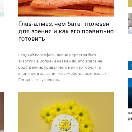
Глаз-алмаз: чем батат полезен
для зрения и как его правильно
готовить
Сладкий картофель давно перестал быть
экзотикой. Вопреки названию, это вовсе не
родственник привычного нам картофеля, а
корнеплод растения из семейства вьюнковых.
Сегодня его успешно...
Ка
р