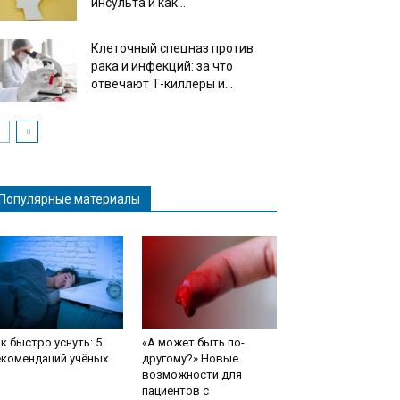
инсульта и как...
Клеточный спецназ против
рака и инфекций: за что
отвечают Т-киллеры и...
Популярные материалы
к быстро уснуть: 5
«А может быть по-
екомендаций учёных
другому?» Новые
возможности для
пациентов с