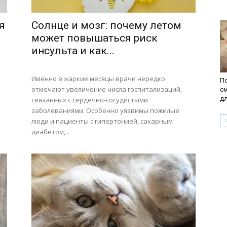
я
Солнце и мозг: почему летом
может повышаться риск
инсульта и как...
Именно в жаркие месяцы врачи нередко
По
отмечают увеличение числа госпитализаций,
с
д
связанных с сердечно-сосудистыми
заболеваниями. Особенно уязвимы пожилые
люди и пациенты с гипертонией, сахарным
диабетом,...