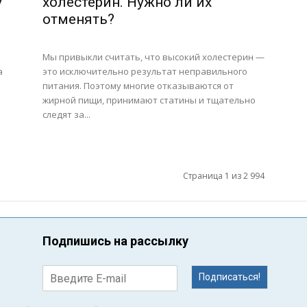
у
холестерин. Нужно ли их
отменять?
Мы привыкли считать, что высокий холестерин —
а
это исключительно результат неправильного
питания. Поэтому многие отказываются от
жирной пищи, принимают статины и тщательно
следят за...
Страница 1 из 2 994
Подпишись на рассылку
Подписаться!