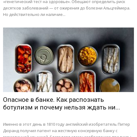
«генетический тест на здоровье». Обещают определить риск
десятков заболеваний — от ожирения до болезни Альцгеймера.
Но действительно ли наличие...
Опасное в банке. Как распознать
ботулизм и почему нельзя ждать ни...
Именно в этот день в 1810 году английский изобретатель Питер
Дюранд получил патент на жестяную консервную банку с