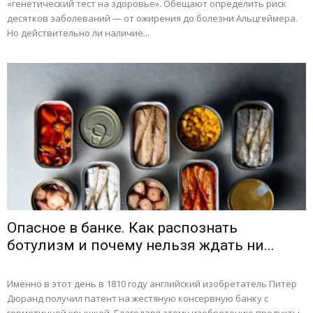
«генетический тест на здоровье». Обещают определить риск
десятков заболеваний — от ожирения до болезни Альцгеймера.
Но действительно ли наличие...
Опасное в банке. Как распознать
ботулизм и почему нельзя ждать ни...
Именно в этот день в 1810 году английский изобретатель Питер
Дюранд получил патент на жестяную консервную банку с