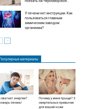
поехать на Черноморское...
У печени нет инструкции. Как
пользоваться главным
химическим заводом
организма?
Популярные материалы
 хватает энергии?
Почему у меня прыщи? 5
оверь печень!
смертельных привычек
для вашей кожи