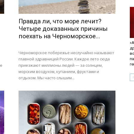
Правда ли, что море лечит?
Четыре доказанных причины
поехать на Черноморское...
«А
д
Черноморское побережье неслучайно называют
в
й
главной здравницей России. Каждое лето сюда
па
г
ое
приезжают миллионы людей — за солнцем,
морским воздухом, купанием, фруктами и
отдыхом. Мы часто слышим...