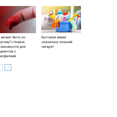
 может быть по-
Бытовая химия
ругому?» Новые
оказалась опасней
озможности для
сигарет
циентов с
емофилией