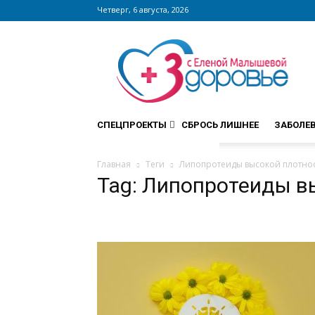
Четверг, 6 августа, 2026
Сайт
zdorovieinfo.ru
–
крупнейший
медицинский
интернет-
СПЕЦПРОЕКТЫ
СБРОСЬ ЛИШНЕЕ
ЗАБОЛЕ
портал
России
Главная
Теги
Липопротеиды высокой плотно
Tag: Липопротеиды в