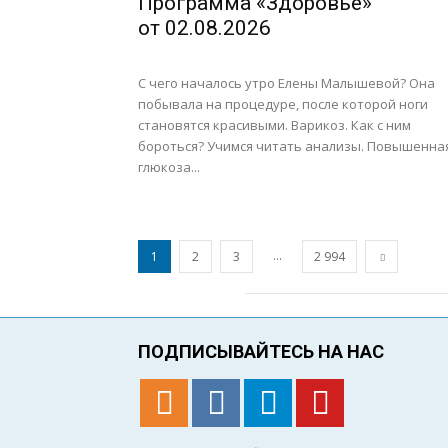
Программа «Здоровье»
от 02.08.2026
С чего началось утро Елены Малышевой? Она
побывала на процедуре, после которой ноги
становятся красивыми. Варикоз. Как с ним
бороться? Учимся читать анализы. Повышенна
глюкоза...
...
1
2
3
2 994
ПОДПИСЫВАЙТЕСЬ НА НАС