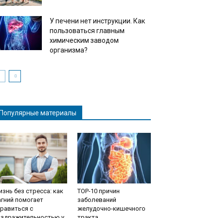
У печени нет инструкции. Как
пользоваться главным
химическим заводом
организма?
Популярные материалы
знь без стресса: как
TOP-10 причин
гний помогает
заболеваний
равиться с
желудочно-кишечного
аздражительностью у
тракта