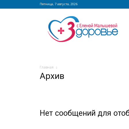
Пятница, 7 августа, 2026
Сайт
zdorovieinfo.ru
–
крупнейший
медицинский
интернет-
портал
России
Главная
Архив
Нет сообщений для ото