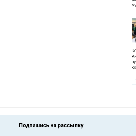
м
К
Ан
ну
ко
Подпишись на рассылку