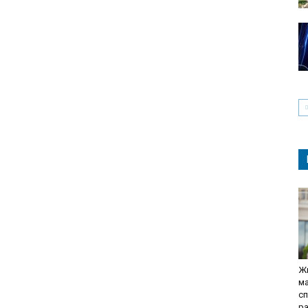
Жи
ма
сп
р