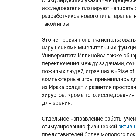
стимулирующих указанные процессы
исследователи планируют написать
разработчиков нового типа терапевт
такой игры.
Это не первая попытка использова
нарушениями мыслительных функций.
Университета Иллинойса также обна
переключения между задачами, функ
пожилых людей, игравших в «Rise of N
компьютерные игры применялись д
из Ирака солдат и развития простра
хирургов. Кроме того, исследования 
для зрения.
Отдельное направление работы учен
стимулированию физической
активн
представителей более молодого пок