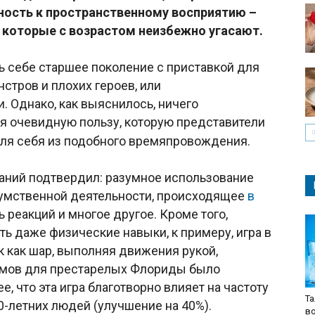
ность к пространственному восприятию –
 которые с возрастом неизбежно угасают.
ь себе старшее поколение с приставкой для
стров и плохих героев, или
 Однако, как выяснилось, ничего
я очевидную пользу, которую представители
для себя из подобного времяпровождения.
ваний подтвердил: разумное использование
 умственной деятельности, происходящее
в
ь реакций и многое другое. Кроме того,
ь даже физические навыки, к примеру, игра в
к как шар, выполняя движения рукой,
омов для престарелых Флориды было
, что эта игра благотворно влияет на частоту
Та
0-летних людей (улучшение на 40%).
в