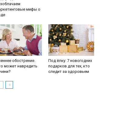
азоблачаем
аркетинговые мифы о
оде
еннее обострение.
Под ёлку: 7 новогодних
то может навредить
подарков для тех, кто
чени?
следит за здоровьем