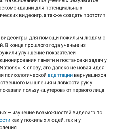
. На основании полученных результатов
 рекомендации для потенциальных
ических видеоигр, а также создать прототип
ть видеоигры для помощи пожилым людям с
 В конце прошлого года ученые из
ружили улучшение показателей
ционирования памяти и постановки задач у
ations». К слову, это далеко не новая идея:
ля психологической
адаптации
вернувшихся
нственного мышления и ловкости рук у
показали пользу «шутеров» от первого лица
ых – изучение возможностей видеоигр по
ости
как у пожилых людей, так и у
оления.