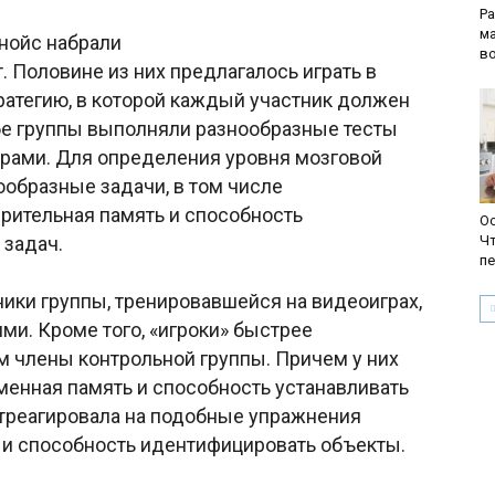
Р
м
инойс набрали
в
. Половине из них предлагалось играть в
тратегию, в которой каждый участник должен
бе группы выполняли разнообразные тесты
играми. Для определения уровня мозговой
ообразные задачи, в том числе
зрительная память и способность
Ос
 задач.
Ч
пе
ики группы, тренировавшейся на видеоиграх,
ми. Кроме того, «игроки» быстрее
м члены контрольной группы. Причем у них
енная память и способность устанавливать
отреагировала на подобные упражнения
 и способность идентифицировать объекты.