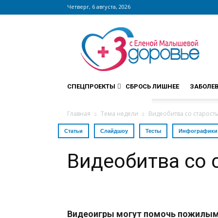
Четверг, 6 августа, 2026
Сайт
zdorovieinfo.ru
–
крупнейший
медицинский
интернет-
СПЕЦПРОЕКТЫ
СБРОСЬ ЛИШНЕЕ
ЗАБОЛЕ
портал
России
Главная
Тема недели
Видеобитва со старост
Статьи
Слайдшоу
Тесты
Инфографики
Видеобитва со 
Видеоигры могут помочь пожилым