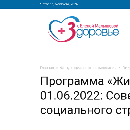
Четверг, 6 августа, 2026
Сайт
zdorovieinfo.ru
–
крупнейший
медицинский
интернет-
портал
России
Главная
Фонд социального страхования
Вид
Программа «Жи
01.06.2022: Сов
социального ст