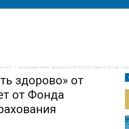
ео ФСС
Программа «Жить здорово» от 01.06.2022: Совет от Фонда соц
ть здорово» от
ет от Фонда
рахования