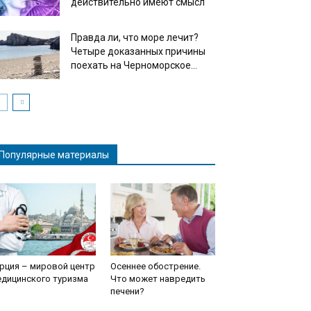
действительно имеют смысл
Правда ли, что море лечит?
Четыре доказанных причины
поехать на Черноморское...
Популярные материалы
рция – мировой центр
Осеннее обострение.
едицинского туризма
Что может навредить
печени?