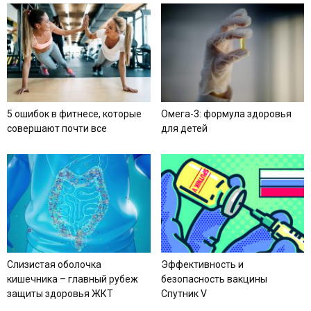
5 ошибок в фитнесе, которые
Омега-3: формула здоровья
совершают почти все
для детей
Слизистая оболочка
Эффективность и
кишечника – главный рубеж
безопасность вакцины
защиты здоровья ЖКТ
Спутник V