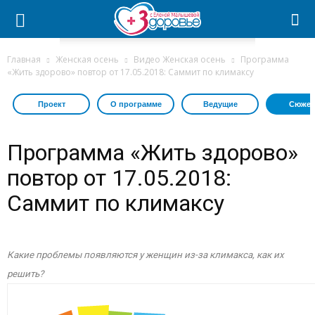
Главная
Женская осень
Видео Женская осень
Программа
«Жить здорово» повтор от 17.05.2018: Саммит по климаксу
Проект
О программе
Ведущие
Сюжет
Программа «Жить здорово»
повтор от 17.05.2018:
Саммит по климаксу
Какие проблемы появляются у женщин из-за климакса, как их
решить?