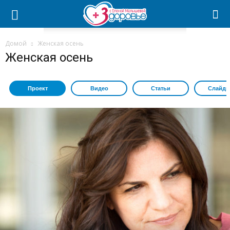
Домой
Женская осень
Женская осень
Проект
Видео
Статьи
Слайдш