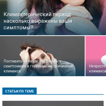
Климактерический период:
насколько выражены ваши
симптомы?
Поставить на паузу: что делать с
симптомами и глубинными причинами
Непросто
климакса
климакс
СТАТЬИ ПО ТЕМЕ