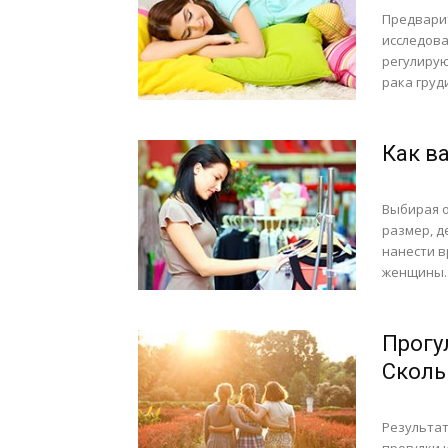
Предвари
исследова
регулирую
рака груди
Как в
Выбирая о
размер, д
нанести в
женщины..
Прогу
Сколь
Результат