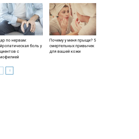
ар по нервам:
Почему у меня прыщи? 5
йропатическая боль у
смертельных привычек
циентов с
для вашей кожи
емофилией