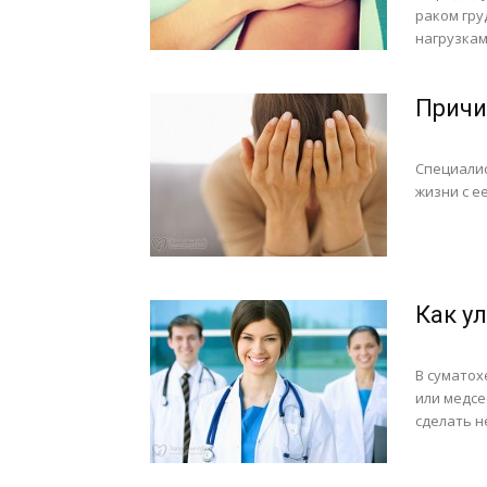
раком гр
нагрузкам
Причи
Специалис
жизни с е
Как у
В суматох
или медсе
сделать н