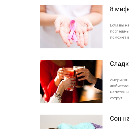
8 миф
Если вы н
поспешных
поможет в
Сладк
Американс
любителей
напитки н
сотрут...
Сон н