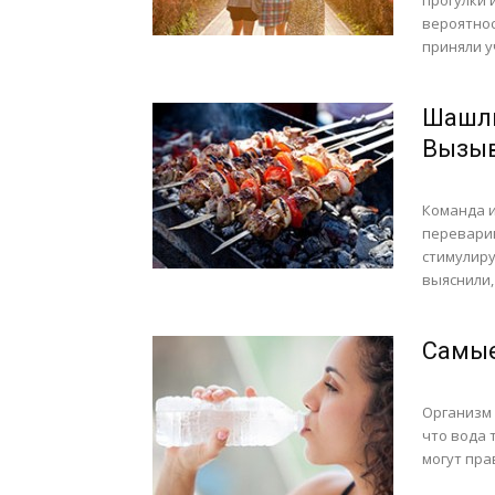
прогулки 
вероятнос
приняли уч
Шашлы
Вызыв
Команда и
перевари
стимулиру
выяснили,
Самые
Организм 
что вода 
могут пра