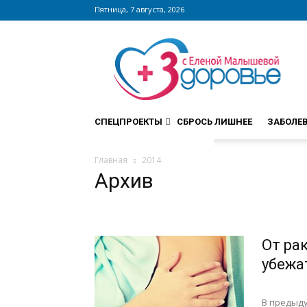
Пятница, 7 августа, 2026
Сайт
zdorovieinfo.ru
–
крупнейший
медицинский
интернет-
СПЕЦПРОЕКТЫ
СБРОСЬ ЛИШНЕЕ
ЗАБОЛЕ
портал
России
Главная
2014
Архив
От ра
убежа
В предыду