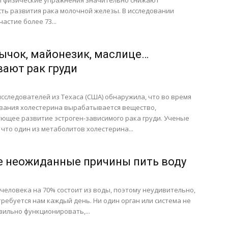
и физические упражнения значительно снижают
ть развития рака молочной железы. В исследовании
астие более 73...
чок, майонезик, маслице…
ают рак груди
сследователей из Техаса (США) обнаружила, что во время
вания холестерина вырабатывается вещество,
ющее развитие эстроген-зависимого рака груди. Ученые
 что один из метаболитов холестерина...
 неожиданные причины пить воду
человека на 70% состоит из воды, поэтому неудивительно,
требуется нам каждый день. Ни один орган или система не
вильно функционировать,...