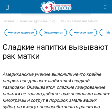
Главная
Женское здоровье (old)
Женские болезни записи
Женское здоровье
Эндометриоз
Женское тело
Мес
Сладкие напитки вызывают
рак матки
Американские ученые выяснили нечто крайне
неприятное для всех любителей сладкой
газировки. Оказывается, сладкие газированные
напитки не только добавят вам несколько лишних
килограмм и сотрут в порошок эмаль ваших
зубов, но и могут поспособствовать развитию