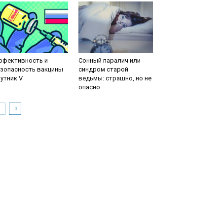
ффективность и
Сонный паралич или
езопасность вакцины
синдром старой
утник V
ведьмы: страшно, но не
опасно