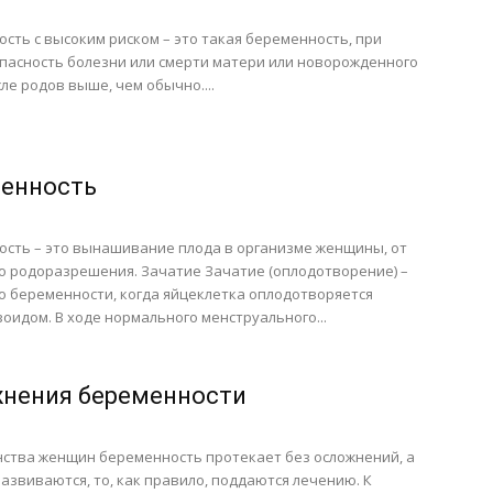
сть с высоким риском – это такая беременность, при
пасность болезни или смерти матери или новорожденного
сле родов выше, чем обычно....
енность
сть – это вынашивание плода в организме женщины, от
о родоразрешения. Зачатие Зачатие (оплодотворение) –
о беременности, когда яйцеклетка оплодотворяется
оидом. В ходе нормального менструального...
нения беременности
ства женщин беременность протекает без осложнений, а
развиваются, то, как правило, поддаются лечению. К