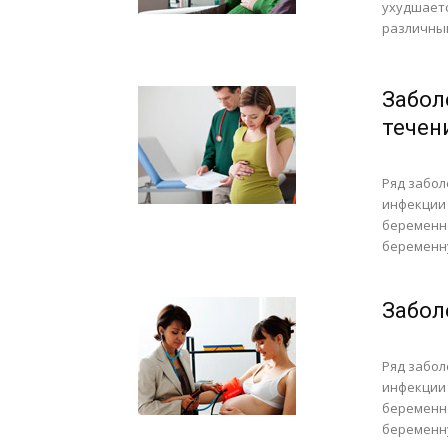
ухудшаетс
различным
Забол
течен
Ряд забол
инфекции 
беременно
беременну
Забол
Ряд забол
инфекции 
беременно
беременну