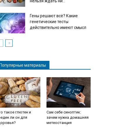
нельзя ждать ни...
Гены решают всё? Какие
генетические тесты
действительно имеют смысл
Популярные материалы
о такое глютен и
Сам себе синоптик:
еден ли он для
зачем нужна домашняя
доровья?
метеостанция