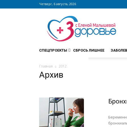
Четверг, 6 августа, 2026
Сайт
zdorovieinfo.ru
–
крупнейший
медицинский
интернет-
СПЕЦПРОЕКТЫ
СБРОСЬ ЛИШНЕЕ
ЗАБОЛЕ
портал
России
Главная
2012
Архив
Бронх
Беременн
бронхиаль