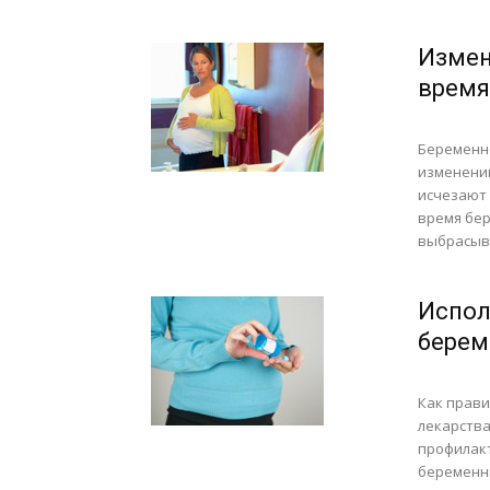
Измен
время
Беременн
изменений
исчезают
время бер
выбрасыва
Испол
берем
Как прав
лекарства
профилакт
беременн