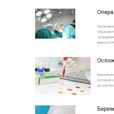
Опера
Проведен
образом п
затрудняе
вмешатель
Ослож
Беременно
которой о
до или по
Берем