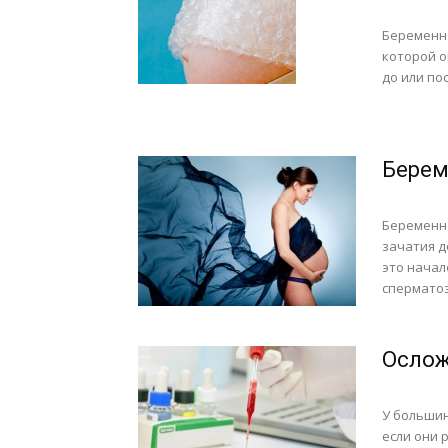
Беременно
которой о
до или по
Берем
Беременно
зачатия д
это начал
сперматоз
Ослож
У большин
если они 