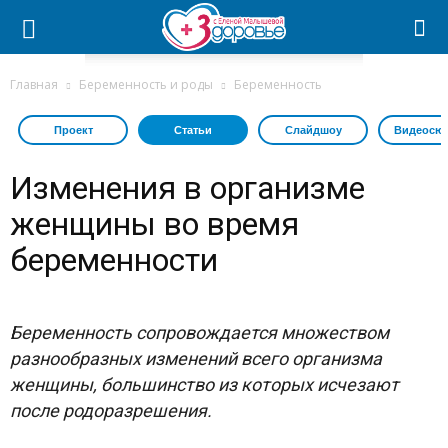
Главная
Беременность и роды
Беременность
Проект
Статьи
Слайдшоу
Видеосю
Изменения в организме
женщины во время
беременности
Беременность сопровождается множеством
разнообразных изменений всего организма
женщины, большинство из которых исчезают
после родоразрешения.