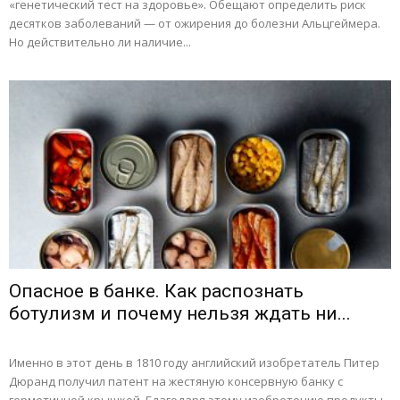
«генетический тест на здоровье». Обещают определить риск
десятков заболеваний — от ожирения до болезни Альцгеймера.
Но действительно ли наличие...
Опасное в банке. Как распознать
ботулизм и почему нельзя ждать ни...
Именно в этот день в 1810 году английский изобретатель Питер
Дюранд получил патент на жестяную консервную банку с