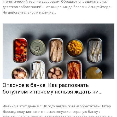
«генетический тест на здоровье». Обещают определить риск
десятков заболеваний — от ожирения до болезни Альцгеймера.
Но действительно ли наличие...
Опасное в банке. Как распознать
ботулизм и почему нельзя ждать ни...
Именно в этот день в 1810 году английский изобретатель Питер
Дюранд получил патент на жестяную консервную банку с