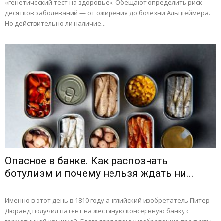
«генетический тест на здоровье». Обещают определить риск
десятков заболеваний — от ожирения до болезни Альцгеймера.
Но действительно ли наличие...
Опасное в банке. Как распознать
ботулизм и почему нельзя ждать ни...
Именно в этот день в 1810 году английский изобретатель Питер
Дюранд получил патент на жестяную консервную банку с