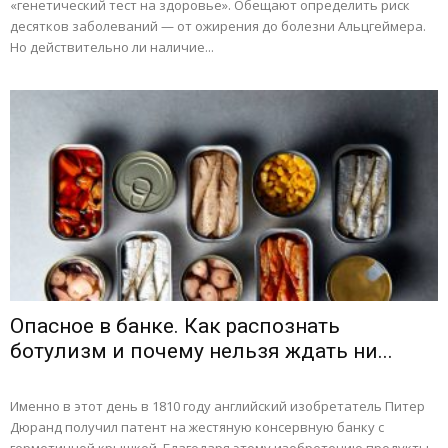
«генетический тест на здоровье». Обещают определить риск
десятков заболеваний — от ожирения до болезни Альцгеймера.
Но действительно ли наличие...
Опасное в банке. Как распознать
ботулизм и почему нельзя ждать ни...
Именно в этот день в 1810 году английский изобретатель Питер
Дюранд получил патент на жестяную консервную банку с