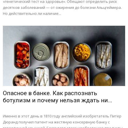
«генетический тест на здоровье». Обещают определить риск
десятков заболеваний — от ожирения до болезни Альцгеймера.
Но действительно ли наличие...
Опасное в банке. Как распознать
ботулизм и почему нельзя ждать ни...
Именно в этот день в 1810 году английский изобретатель Питер
Дюранд получил патент на жестяную консервную банку с