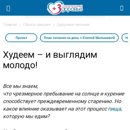
Главная
Сбрось лишнее
Здоровое питание
Проект
План питания на день с Еленой Малышевой
На
Худеем – и выглядим
молодо!
Все мы знаем,
что чрезмерное пребывание на солнце и курение
способствует преждевременному старению. Но
какое влияние оказывает на этот процесс
пища
,
которую мы едим?