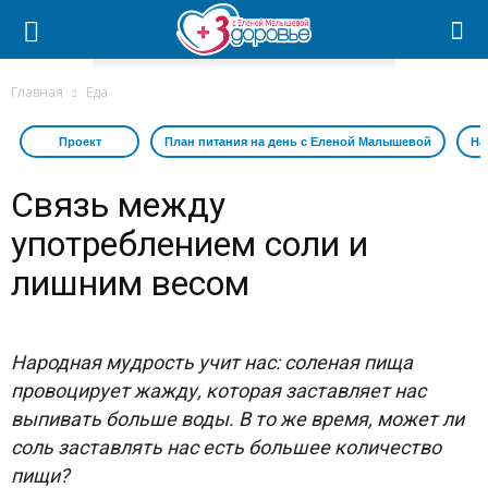
Главная
Еда
Проект
План питания на день с Еленой Малышевой
На
Связь между
употреблением соли и
лишним весом
Народная мудрость учит нас: соленая пища
провоцирует жажду, которая заставляет нас
выпивать больше воды. В то же время, может ли
соль заставлять нас есть большее количество
пищи?