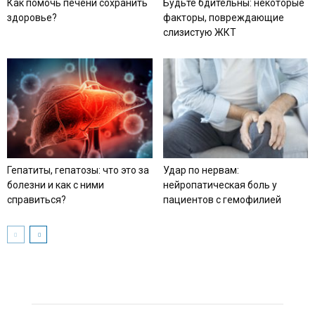
Как помочь печени сохранить
Будьте бдительны: некоторые
здоровье?
факторы, повреждающие
слизистую ЖКТ
Гепатиты, гепатозы: что это за
Удар по нервам:
болезни и как с ними
нейропатическая боль у
справиться?
пациентов с гемофилией