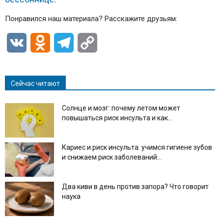
Понравился наш материала? Расскажите друзьям:
VK
Odnoklassniki
Telegram
Copy
Link
Сейчас читают
Солнце и мозг: почему летом может
повышаться риск инсульта и как...
Кариес и риск инсульта: учимся гигиене зубов
и снижаем риск заболеваний...
Два киви в день против запора? Что говорит
наука