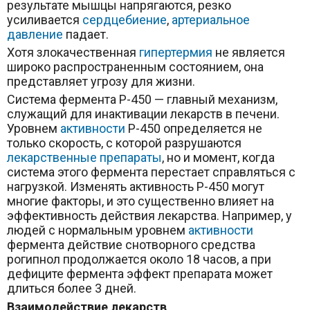
результате мышцы напрягаются, резко
усиливается
сердцебиение
,
артериальное
давление
падает.
Хотя злокачественная
гипертермия
не является
широко распространенным состоянием, она
представляет угрозу для жизни.
Система фермента P-450 — главный механизм,
служащий для инактивации лекарств в печени.
Уровнем
активности
P-450 определяется не
только скорость, с которой разрушаются
лекарственные препараты
, но и момент, когда
система этого фермента перестает справляться с
нагрузкой. Изменять активность P-450 могут
многие факторы, и это существенно влияет на
эффективность действия лекарства. Например, у
людей с нормальным уровнем
активности
фермента действие снотворного средства
рогипнол продолжается около 18 часов, а при
дефиците фермента эффект препарата может
длиться более 3 дней.
Взаимодействие лекарств