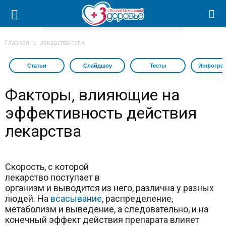
Главная
лекарства-теги
Статьи
Слайдшоу
Тесты
Инфогра
Факторы, влияющие на
эффективность действия
лекарства
Скорость, с которой
лекарство поступает в
организм и выводится из него, различна у разных
людей. На
всасывание
, распределение,
метаболизм и выведение, а следовательно, и на
конечный эффект действия препарата влияет