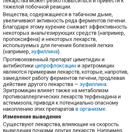
лекарства может резко повыситься и привести к
тяжелой побочной реакции.
Вещества, содержащиеся в табачном дыме,
увеличивают активность ряда ферментов печени.
Благодаря этому курение снижает эффективность
некоторых анальгезирующих средств (например,
пропоксифена) и некоторых лекарств,
используемых для лечения болезней легких
(например,
эуфиллина
).
Противоязвенный препарат циметидин и
антибиотики
ципрофлоксацин
и эритромицин
являются примерами лекарств, которые, напротив,
замедляют работу ферментов печени, продлевая
действие другого лекарства —
эуфиллина
.
Эритромицин влияет также на метаболизм
противоаллергических лекарств терфенадина и
астемизола, приводя к потенциально опасному
накоплению этих препаратов
в организме
.­
Изменение выведения
Существуют лекарства, влияющие на скорость
выведения почками других лекарств. Например,