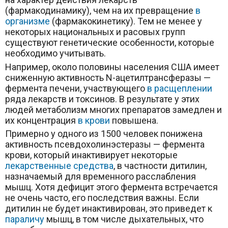
(фармакодинамику), чем на их превращение
в
организме
(фармакокинетику). Тем не менее у
некоторых национальных и расовых групп
существуют генетические особенности, которые
необходимо учитывать.
Например, около половины населения США имеет
сниженную активность N-ацетилтрансферазы —
фермента печени, участвующего
в расщеплении
ряда лекарств и токсинов. В результате у этих
людей метаболизм многих препаратов замедлен и
их концентрация
в крови
повышена.
Примерно у одного из 1500 человек понижена
активность псевдохолинэстеразы — фермента
крови, который инактивирует некоторые
лекарственные средства
, в частности дитилин,
назначаемый для временного расслабления
мышц. Хотя дефицит этого фермента встречается
не очень часто, его последствия важны. Если
дитилин не будет инактивирован, это приведет к
параличу
мышц, в том числе дыхательных, что