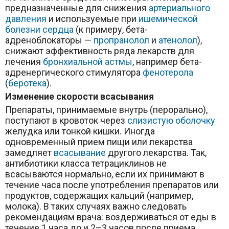
предназначенные для снижения
артериального
давления
и используемые при
ишемической
болезни сердца
(к примеру, бета-
адреноблокаторы —
пропранолол
и
атенолол
),
снижают эффективность ряда лекарств для
лечения
бронхиальной астмы
, например бета-
адренергического стимулятора
фенотерола
(
беротека
).
Изменение скорости всасывания
Препараты, принимаемые внутрь (перорально),
поступают в кровоток через
слизистую оболочку
желудка или тонкой кишки. Иногда
одновременный прием пищи или лекарства
замедляет
всасывание
другого лекарства. Так,
антибиотики класса тетрациклинов не
всасываются нормально, если их принимают в
течение часа после употребления препаратов или
продуктов, содержащих кальций (например,
молока). В таких случаях важно следовать
рекомендациям врача: воздерживаться от еды в
течение 1 часа до и 2–3 часов после приема