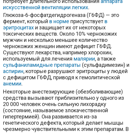
потребует длительного использования
аппарата
искусственной вентиляции легких
.
Глюкоза-6-фосфатдегидрогеназа (Г6ФД) — это
фермент, который
в норме
присутствует
в
эритроцитах
и защищает их от некоторых
токсических веществ. Около 10% чернокожих
мужчин и несколько меньшее количество
чернокожих женщин имеют дефицит Г6ФД.
Существуют лекарства, например хлорохин,
используемый для лечения
малярии
, а также
сульфаниламидные препараты
(сульфадимезин) и
аспирин
, которые разрушают эритроциты у людей
с дефицитом Г6ФД, приводя к гемолитической
анемии
.
Некоторые анестезирующие (обезболивающие)
средства вызывают приблизительно у одного из
20 000 человек очень сильную лихорадку
(состояние, называемое злокачественной
гипертермией). Она развивается из-за
генетического дефекта, который делает мышцы
чрезмерно чувствительными к этим препаратам. В