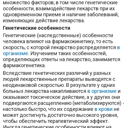
множество факторов, в том числе генетические
особенности, взаимодействие лекарств при их
одновременном приеме и наличие заболеваний,
изменяющих действие лекарства.
Генетические особенности
Генетические (наследственные) особенности
человека влияют на фармакокинетику, то есть
скорость, с которой лекарство распределяется
в
организме
. Изучением таких особенностей,
определяющих ответы на лекарство, занимается
фармакогенетика.
Вследствие генетических различий у разных
людей ле­карственные препараты выводятся с
неодинаковой скоро­стью. В результате у одних
больных лекарства накапливаются
в организме
и
оказывают токсическое действие, а у других они
подвергаются расщеплению (метаболизируются) ­
настолько быстро, что их содержание
в крови
не
может ­достигнуть достаточно высокого уровня,
чтобы обеспечить терапевтический эффект.
Иногда генетические особенности влияют на