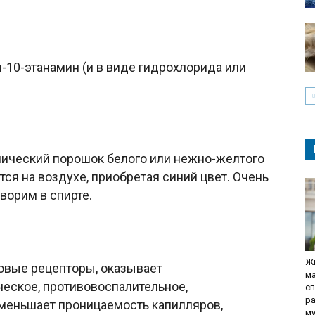
-10-этанамин (и в виде гидрохлорида или
лический порошок белого или нежно-желтого
тся на воздухе, приобретая синий цвет. Очень
ворим в спирте.
Жи
овые рецепторы, оказывает
ма
ческое, противовоспалительное,
сп
р
меньшает проницаемость капилляров,
м