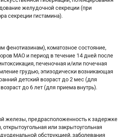
едование желудочной секреции (при
ра секреции гистамина).
гим фенотиазинам), коматозное состояние,
ров МАО и период в течение 14 дней после
интоксикация, печеночная и/или почечная
рмление грудью, эпизодически возникающая
 ранний детский возраст до 2 мес (для
возраст до 6 лет (для приема внутрь).
ой железы, предрасположенность к задержке
, открытоугольная или закрытоугольная
одуоденальной обструкцией, заболевания