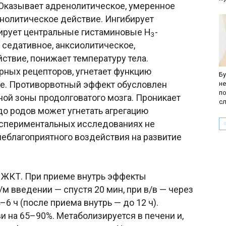
. Оказывает адренолитическое, умеренное
нолитическое действие. Ингибирует
ирует центральные гистаминовые H
-
3
 седативное, анксиолитическое,
ствие, понижает температуру тела.
ных рецепторов, угнетает функцию
Бу
ие. Противорвотный эффект обусловлен
н
п
ой зоны продолговатого мозга. Проникает
с
 до родов может угнетать агрегацию
кспериментальных исследованиях не
неблагоприятного воздействия на развитие
 ЖКТ. При приеме внутрь эффекты
/м введении — спустя 20 мин, при в/в — через
6 ч (после приема внутрь — до 12 ч).
 на 65–90%. Метаболизируется в печени и,