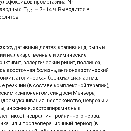
 сульфоксидов прометазина, N-
зводных. T
— 7–14 ч. Выводится в
1/2
болитов.
 экссудативный диатез, крапивница, сыпь и
ии на лекарственные и химические
юнктивит, аллергический ринит, поллиноз,
, сывороточная болезнь, ангионевротический
онхит, атопическая бронхиальная астма,
е реакции (в составе комплексной терапии),
ским компонентом; синдром Меньера,
индром укачивания; беспокойство, неврозы и
зы, инсомния, экстрапирамидные
лептиков), невралгия тройничного нерва,
дикация и послеоперационный период (в
 искусственной гибернации, потенцирования