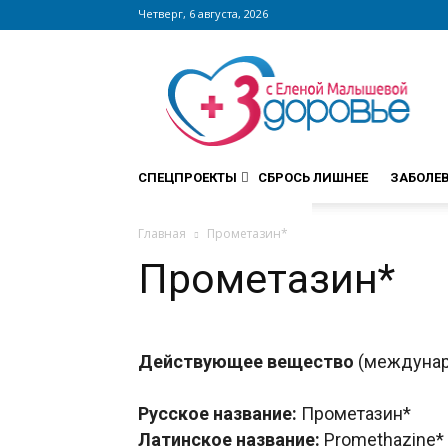
Четверг, 6 августа, 2026
Сайт
zdorovieinfo.ru
–
крупнейший
медицинский
интернет-
СПЕЦПРОЕКТЫ
СБРОСЬ ЛИШНЕЕ
ЗАБОЛЕ
портал
России
Главная
Прометазин*
Прометазин*
Действующее вещество
(междунар
Русское название:
Прометазин*
Латинское название:
Promethazine*