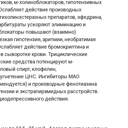
тиков, м-холиноблокаторов, гипотензивных
. Ослабляет действие производных
тихолинэстеразных препаратов, эфедрина,
Барбитураты ускоряют элиминацию и
облокаторы повышают (взаимно)
зкая гипотензия, аритмии, необратимая
 Ослабляет действие бромокриптина и
в сыворотке крови. Трициклические
ские средства потенцируют м-
ловый спирт, клофелин,
 угнетение ЦНС. Ингибиторы МАО
омендуется) и производные фенотиазина
ензии и экстрапирамидных расстройств.
диодепрессивного действия.