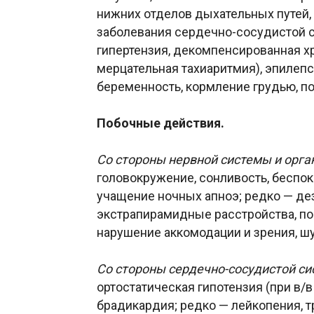
нижних отделов дыхательных путей, 
заболевания сердечно-сосудистой с
гипертензия, декомпенсированная х
мерцательная тахиаритмия), эпилепс
беременность, кормление грудью, п
Побочные действия.
Со стороны нервной системы и орган
головокружение, сонливость, беспо
учащение ночных апноэ; редко — дез
экстрапирамидные расстройства, по
нарушение аккомодации и зрения, шу
Со стороны сердечно-сосудистой сис
ортостатическая гипотензия (при в/в
брадикардия; редко — лейкопения, т