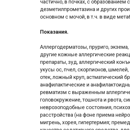
частично, в почках, с образованием
дезметилпрометазина и других прои
основном с мочой, в т.ч. в виде мета
Показания.
Аллергодерматозы, пруриго, экзема,
другие кожные аллергические реакц
препараты, зуд, аллергический конъ
укусы ос, пчел, скорпионов, шмелей
отек, ложный круп, астматический бр
анафилактические и анафилактоидны
ревматизм с выраженным аллергиче
головокружение, тошнота и рвота, с
неврозоподобные состояния, психо
расстройства (на фоне приема нейро
мигрень, хорея, гипертермия; преме
качестве седативного средства, для