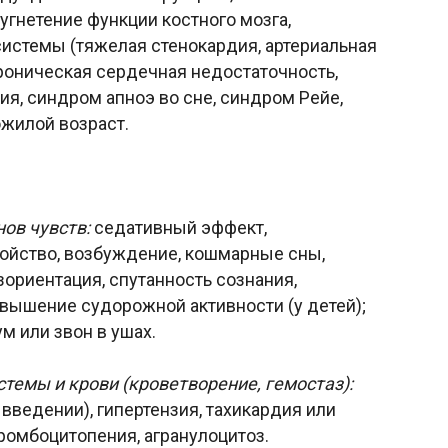
угнетение функции костного мозга,
истемы (тяжелая стенокардия, артериальная
роническая сердечная недостаточность,
ия, синдром апноэ во сне, синдром Рейе,
ожилой возраст.
ов чувств:
седативный эффект,
койство, возбуждение, кошмарные сны,
ориентация, спутанность сознания,
вышение судорожной активности (у детей);
м или звон в ушах.
темы и крови (кроветворение, гемостаз):
 введении), гипертензия, тахикардия или
ромбоцитопения, агранулоцитоз.